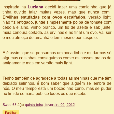
Inspirada na
Luciana
decidi fazer uma comidinha que já
tinha ouvido falar muitas vezes, mas que nunca comi:
Ervilhas estufadas com ovos escalfados
, versão light.
Não fiz refogado, juntei simplesmente polpa de tomate com
cebola e alho, vinho branco, um fio de azeite e sal; juntei
meia cenoura cortada, as ervilhas e no final um ovo. Vai ser
o meu almoço de amanhã e tem mesmo bom aspeto.
E é assim que se pensarmos um bocadinho e mudarmos só
algumas coisinhas conseguimos comer os nossos pratos de
antigamente mas em versão mais light.
Tenho também de agradece a todas as meninas que me têm
deixado selinhos, é bom saber que alguém se lembra de
nós. O meu tempo está um bocadinho curto, mas se puder
no fim de semana publico todos os que recebi.
Sweet68
à(s)
quinta-feira, fevereiro 02, 2012
Partilhar